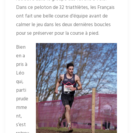
Dans ce peloton de 32 triathlètes, les Français
ont fait une belle course d’équipe avant de
calmer le jeu dans les deux dernières boucles
pour se préserver pour la course à pied.
Bien
en a
pris à
Léo
qui,
parti
prude
mme
nt,
s’est