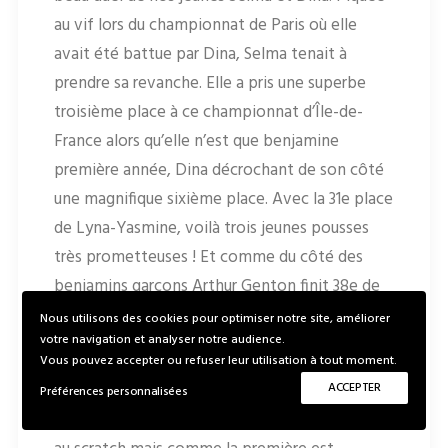
au vif lors du championnat de Paris où elle
avait été battue par Dina, Selma tenait à
prendre sa revanche. Elle a pris une superbe
troisième place à ce championnat d’Île-de-
France alors qu’elle n’est que benjamine
première année, Dina décrochant de son côté
une magnifique sixième place. Avec la 31e place
de Lyna-Yasmine, voilà trois jeunes pousses
très prometteuses ! Et comme du côté des
benjamins garçons Arthur Genton finit 38e de
ce match interdépartemental on peut se dire
Nous utilisons des cookies pour optimiser notre site, améliorer
votre navigation et analyser notre audience.
que notre relève est assurée.
Vous pouvez accepter ou refuser leur utilisation à tout moment.
En élite femmes, Fatiha Sanchez signe un
ACCEPTER
Préférences personnalisées
double podium en prenant la deuxième place