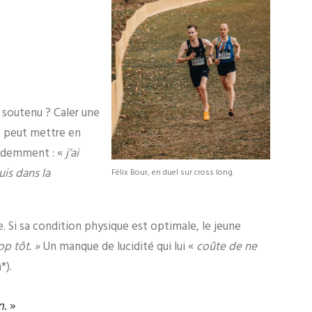
 soutenu ? Caler une
s peut mettre en
prudemment : «
j’ai
is dans la
Félix Bour, en duel sur cross long.
. Si sa condition physique est optimale, le jeune
op tôt. »
Un manque de lucidité qui lui «
coûte de ne
*).
n
. »