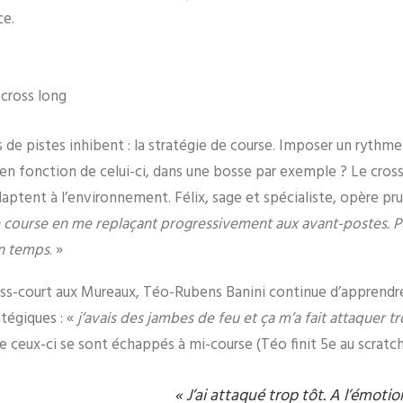
ce.
 cross long
 de pistes inhibent : la stratégie de course. Imposer un rythme
n fonction de celui-ci, dans une bosse par exemple ? Le cros
’adaptent à l’environnement. Félix, sage et spécialiste, opère 
e course en me replaçant progressivement aux avant-postes. Pu
n temps
. »
cross-court aux Mureaux, Téo-Rubens Banini continue d’apprendre
atégiques : «
j’avais des jambes de feu et ça m’a fait attaquer tr
e ceux-ci se sont échappés à mi-course (Téo finit 5e au scratch
« J’ai attaqué trop tôt. A l’émotio