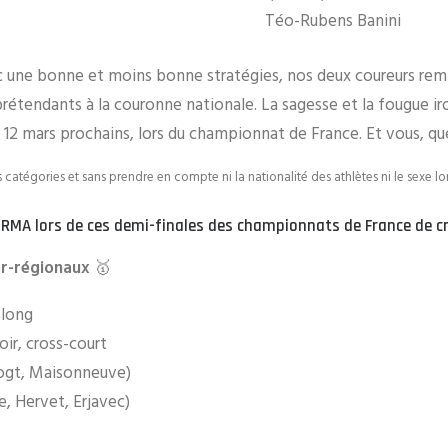
Téo-Rubens Banini
ne bonne et moins bonne stratégies, nos deux coureurs remport
rétendants à la couronne nationale. La sagesse et la fougue ir
t 12 mars prochains, lors du championnat de France. Et vous, que
 catégories et sans prendre en compte ni la nationalité des athlètes ni le sexe lo
 RMA lors de ces demi-finales des championnats de France de cr
er-régionaux
🥇
 long
ir, cross-court
Vogt, Maisonneuve)
e, Hervet, Erjavec)