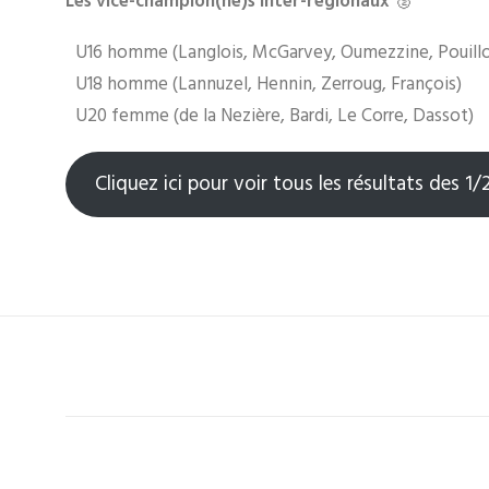
Les vice-champion(ne)s inter-régionaux
🥈
U16 homme (Langlois, McGarvey, Oumezzine, Pouill
U18 homme (Lannuzel, Hennin, Zerroug, François)
U20 femme (de la Nezière, Bardi, Le Corre, Dassot)
Cliquez ici pour voir tous les résultats des