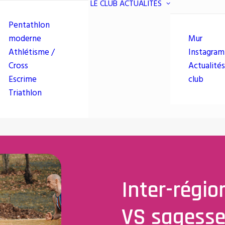
LE CLUB
ACTUALITÉS
Pentathlon
moderne
Mur
Athlétisme /
Instagram
Cross
Actualités
Escrime
club
Triathlon
Inter-régio
VS sagess