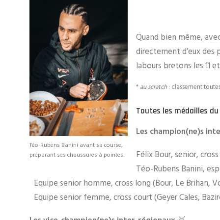
Quand bien même, avec u
directement d’eux des p
labours bretons les 11 e
*
au scratch
: classement toutes
Toutes les médailles du
Les champion(ne)s int
Téo-Rubens Banini avant sa course,
Félix Bour, senior, cross
préparant ses chaussures à pointes.
Téo-Rubens Banini, espo
Equipe senior homme, cross long (Bour, Le Brihan, 
Equipe senior femme, cross court (Geyer Cales, Bazir