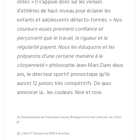
élites.
» Il s’appuie donc sur les venues
d’athlètes de haut-niveau pour éclairer les
enfants et adolescents détecto-formés. «
Nos
coureurs-euses prennent confiance et
perçoivent que le travail, la rigueur et la
régularité payent. Nous les éduquons et les
préparons d’une certaine manière à la
citoyenneté
» philosophe Jean-Marc.Dans deux
ans, le directeur sportif pronostique qu’ils
auront 12 juniors très compétitifs. De quoi
annoncer la... les couleurs. Noir et rose.
(1) championnats de France de cross en Bretagne le 12 mars dernier, où il finit
e
8
e
(2) il finit 5
français en 29’01 à Houilles