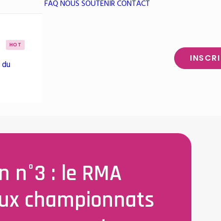
FAQ
NOUS SOUTENIR
CONTACT
HOT
INSCR
 du
n n°3 : le RMA
aux championnats