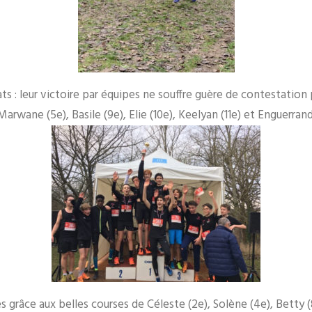
 : leur victoire par équipes ne souffre guère de contestation p
rwane (5e), Basile (9e), Elie (10e), Keelyan (11e) et Enguerrand 
grâce aux belles courses de Céleste (2e), Solène (4e), Betty (8