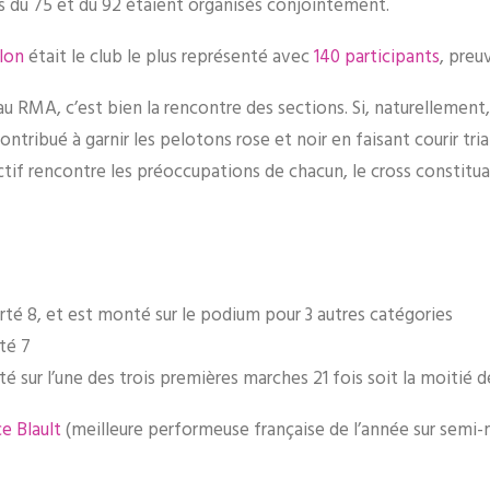
 du 75 et du 92 étaient organisés conjointement.
lon
était le club le plus représenté avec
140 participants
, preu
 au RMA, c’est bien la rencontre des sections. Si, naturellement, 
tribué à garnir les pelotons rose et noir en faisant courir tri
collectif rencontre les préoccupations de chacun, le cross consti
té 8, et est monté sur le podium pour 3 autres catégories
té 7
 sur l’une des trois premières marches 21 fois soit la moitié d
e Blault
(meilleure performeuse française de l’année sur semi