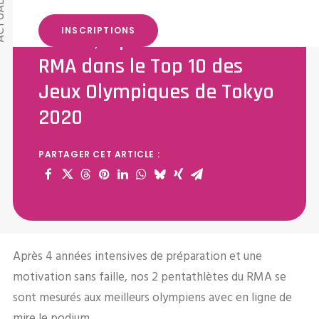
Valentin Prades et Marie
INSCRIPTIONS
Oteiza, 2 pentathlètes du
RMA dans le Top 10 des
Jeux Olympiques de Tokyo
2020
PARTAGER CET ARTICLE :
Après 4 années intensives de préparation et une
motivation sans faille, nos 2 pentathlètes du RMA se
sont mesurés aux meilleurs olympiens avec en ligne de
mire le podium.