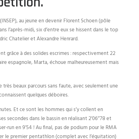
étition.
 (INSEP), au jeune en devenir Florent Schoen (pôle
s l’après-midi, six d’entre eux se hissent dans le top
dric Chatelier et Alexandre Henrard.
nt grâce à des solides escrimes : respectivement 22
onnaire espagnole, Marta, échoue malheureusement mais
e très beaux parcours sans faute, avec seulement une
 connaissent quelques déboires.
utes. Et ce sont les hommes qui s’y collent en
es secondes dans le bassin en réalisant 2’06’’78 et
er-run en 9’54 ! Au final, pas de podium pour le RMA
r le premier pentathlon (complet avec l’équitation)