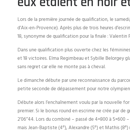
eux étaient en noir e
Lors de la première journée de qualification, le samed
d’Aix-en-Provence). Après plus de trois heures d’escri
18, synonyme de qualification pour la finale : Valenti
Dans une qualification plus ouverte chez les féminin
et 18 victoires. Elma Regimbeau et Sybille Belorgey g
sans regret car elle ne monte pas à cheval.
Le dimanche débute par une reconnaissance du parcour
petite seconde de dépassement pour notre olympienne.
Débute alors l’enchaînement voulu par la nouvelle for
premier. Si le bonus round en escrime ne crée par de g
2’06’’44. Lors du combiné – passé de 4×800 à 5×600 – 
e
e
e
mais Jean-Baptiste (4
), Alexandre (5
) et Mathis (8
)