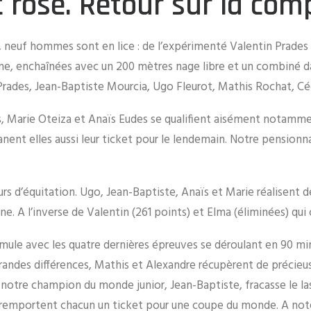
t rose. Retour sur la comp
i, neuf hommes sont en lice : de l’expérimenté Valentin Prades
me, enchaînées avec un 200 mètres nage libre et un combiné dan
n Prades, Jean-Baptiste Mourcia, Ugo Fleurot, Mathis Rochat, Cé
es, Marie Oteiza et Anaïs Eudes se qualifient aisément notamme
lanent elles aussi leur ticket pour le lendemain. Notre pensi
s d’équitation. Ugo, Jean-Baptiste, Anaïs et Marie réalisent d
 A l’inverse de Valentin (261 points) et Elma (éliminées) qui
mule avec les quatre dernières épreuves se déroulant en 90 min
randes différences, Mathis et Alexandre récupèrent de précieus
notre champion du monde junior, Jean-Baptiste, fracasse le las
 remportent chacun un ticket pour une coupe du monde. A note