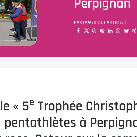
Perpignan
PARTAGER CET ARTICLE :
e
le « 5
Trophée Christoph
 pentathlètes à Perpigna