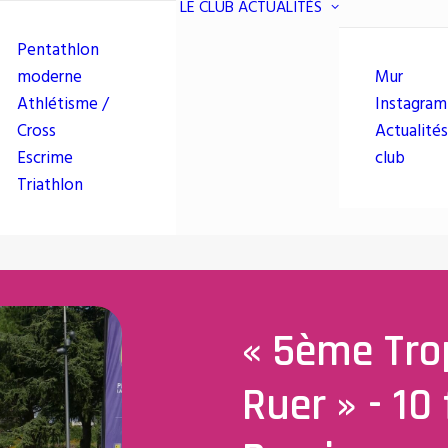
LE CLUB
ACTUALITÉS
Pentathlon
moderne
Mur
Athlétisme /
Instagram
Cross
Actualités
Escrime
club
Triathlon
« 5ème Tro
Ruer » - 10 