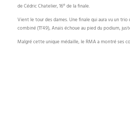
e
de Cédric Chatelier, 16
de la finale.
Vient le tour des dames. Une finale qui aura vu un tri
combiné (11’49), Anaïs échoue au pied du podium, juste
Malgré cette unique médaille, le RMA a montré ses c